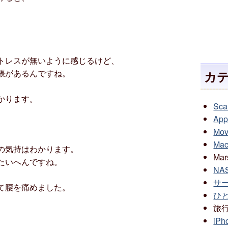
。
トレスが無いように感じるけど、
張があるんですね。
カ
かります。
Sca
Appl
Mov
Mac
の気持はわかります。
Mar
たいへんですね。
NAS
サー
て腰を痛めました。
ひと
旅
iPh