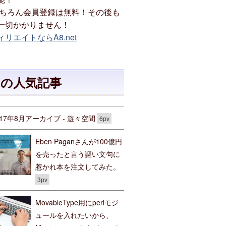
ちろん会員登録は無料！その後も
一切かかりません！
リエイトならA8.net
月の人気記事
017年8月アーカイブ - 遊々空間
6pv
Eben Paganさんが100億円
を売ったと言う謳い文句に
惹かれ本を注文してみた。
3pv
MovableType用にperlモジ
ュールを入れたいから、