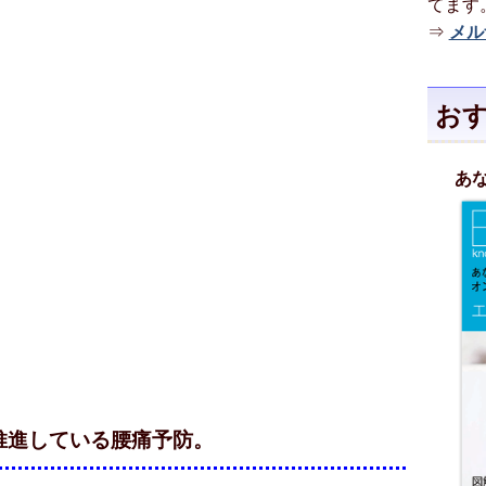
てます
⇒
メル
おす
あ
推進している腰痛予防。