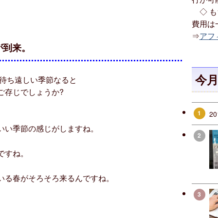
◇ も
費用は
⇒
アフィ
が到来。
今
待ち遠しい季節なると
ご存じでしょうか?
1
2
いい季節の感じがしますね。
2
ですね。
いる春がそろそろ来るんですね。
3