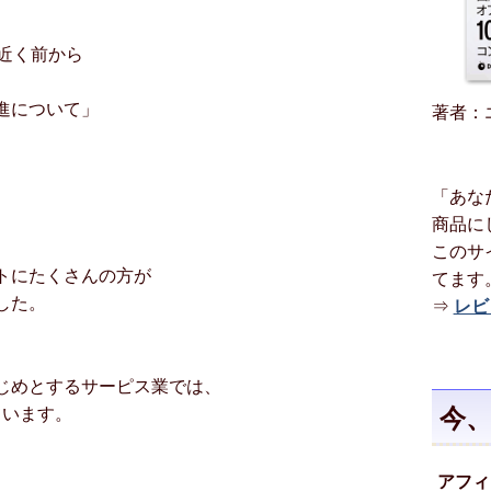
近く前から
進について」
著者：
「あな
商品に
このサ
トにたくさんの方が
てます
した。
⇒
レビ
じめとするサーピス業では、
今、
ています。
アフィ