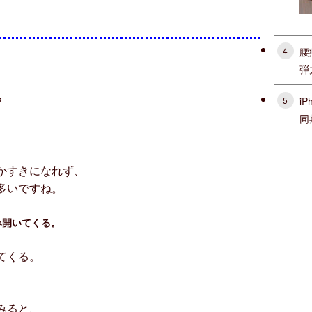
腰
4
弾
?
i
5
同
かすきになれず、
多いですね。
み開いてくる。
てくる。
みると、