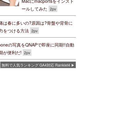
Macにmacportsをインスト
ールしてみた
2pv
痛は春に多いの?原因は?骨盤や背骨に
力をつける方法
2pv
Phoneの写真をQNAPで即座に同期!!自動
期が便利だ!
2pv
無料で人気ランキング GA4対応 Ranklet4