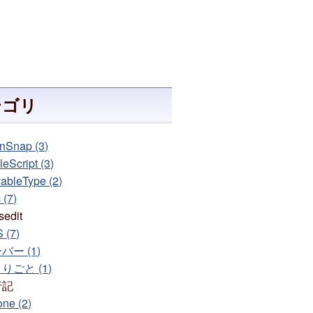
テゴリ
nSnap (3)
eScript (3)
ableType (2)
 (7)
sedit
 (7)
バー (1)
りごと (1)
行記
one (2)